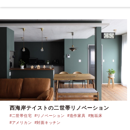
西海岸テイストの二世帯リノベーション
#二世帯住宅
#リノベーション
#造作家具
#無垢床
#アメリカン
#対面キッチン