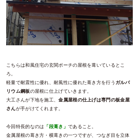
こちらは和風住宅の玄関ポーチの屋根を葺いているとこ
ろ。
軽量で耐震性に優れ、耐風性に優れた葺き方を行う
ガルバ
リウム鋼板
の屋根に仕上げていきます。
大工さんが下地を施工、
金属屋根の仕上げは専門の板金屋
さん
が手がけてくれます。
今回特長的なのは
「段葺き」
であること。
金属屋根の葺き方・横葺きの一つですが、つなぎ目を立体