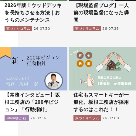
2026年版！ウッドデッキ
【現場監督ブログ】一人
を長持ちさせる方法｜お
前の現場監督になった瞬
うちのメンテナンス
間
26.07.30
26.07.23
家づくりコラム
家づくりコラム
【常務インタビュー】坂
住宅もスマートキーが一
根工務店の「200年ビジ
般化。坂根工務店が採用
ョン」「行動指針」
するのはこれだ！！
26.07.16
26.07.09
aboutさかね
家づくりコラム