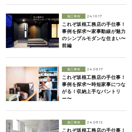
24.10.17
施工事例
これぞ坂根工務店の手仕事！
事例を探求〜家事動線が魅力
のシンプルモダンな住まい〜
前編
24.09.17
施工事例
これぞ坂根工務店の手仕事！
事例を探求〜時短家事につな
がる！収納上手なパントリ
ー〜
24.09.12
施工事例
これぞ坂根工務店の手仕事！