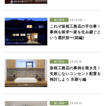
25.10.28
施工事例
これぞ坂根工務店の手仕事！
事例を探求〜家を住み継ぐと
いう選択肢〜(前編)
25.05.15
施工事例
坂根工務店の事例を覗き見！
失敗しないコンセント配置を
検討しよう 水廻り編
25.05.13
施工事例