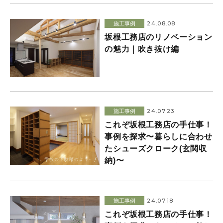
24.08.08
施工事例
坂根工務店のリノベーション
の魅力｜吹き抜け編
24.07.23
施工事例
これぞ坂根工務店の手仕事！
事例を探求〜暮らしに合わせ
たシューズクローク(玄関収
納)〜
24.07.18
施工事例
これぞ坂根工務店の手仕事！