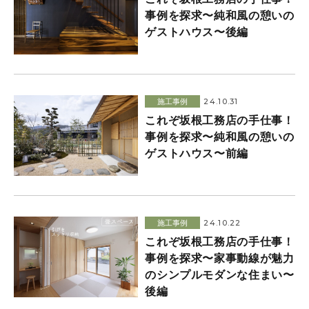
事例を探求〜純和風の憩いの
ゲストハウス〜後編
24.10.31
施工事例
これぞ坂根工務店の手仕事！
事例を探求〜純和風の憩いの
ゲストハウス〜前編
24.10.22
施工事例
これぞ坂根工務店の手仕事！
事例を探求〜家事動線が魅力
のシンプルモダンな住まい〜
後編