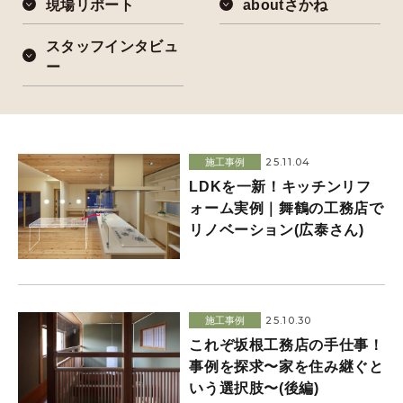
現場リポート
aboutさかね
スタッフインタビュ
ー
25.11.04
施工事例
LDKを一新！キッチンリフ
ォーム実例｜舞鶴の工務店で
リノベーション(広泰さん)
25.10.30
施工事例
これぞ坂根工務店の手仕事！
事例を探求〜家を住み継ぐと
いう選択肢〜(後編)