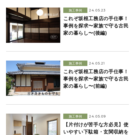
24.05.23
施工事例
これぞ坂根工務店の手仕事！
事例を探求〜家族で守る古民
家の暮らし〜(後編)
24.05.21
施工事例
これぞ坂根工務店の手仕事！
事例を探求〜家族で守る古民
家の暮らし〜(前編)
24.05.09
施工事例
【片付けが苦手な方必見】使
いやすい下駄箱・玄関収納を