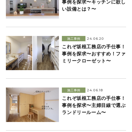
事例を探求〜キッチンに欲し
い設備とは？〜
24.06.20
施工事例
これぞ坂根工務店の手仕事！
事例を探求〜おすすめ！ファ
ミリークローゼット〜
24.06.18
施工事例
これぞ坂根工務店の手仕事！
事例を探求〜主婦目線で選ぶ
ランドリールーム〜