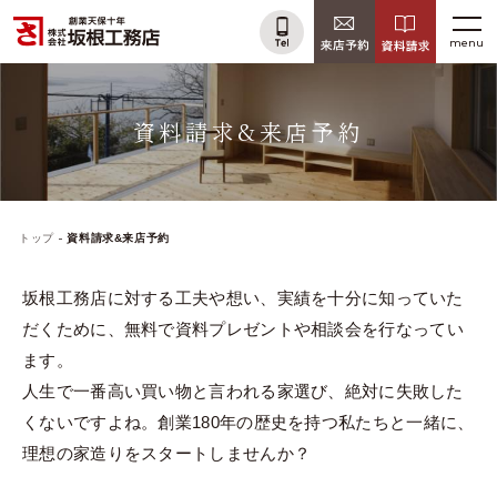
menu
menu
資料請求&来店予約
トップ
資料請求&来店予約
坂根工務店に対する工夫や想い、実績を十分に知っていた
だくために、
無料で資料プレゼントや相談会を行なってい
ます。
人生で一番高い買い物と言われる家選び、絶対に失敗した
くないですよね。
創業180年の歴史を持つ私たちと一緒に、
理想の家造りをスタートしませんか？