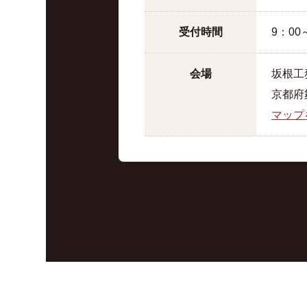
受付時間
9：00
会場
坂根工
京都府
マップ