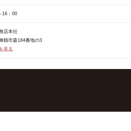
～16：00
務店本社
舞鶴市森184番地の3
を見る