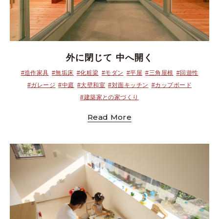
外に閉じて 中へ開く
#造作家具
#無垢床
#化粧梁
#モダン
#平屋
#三角屋根
#回遊性
#ガレージ
#中庭
#大壁和室
#対面キッチン
#カップボード
#建築家との家づくり
Read More