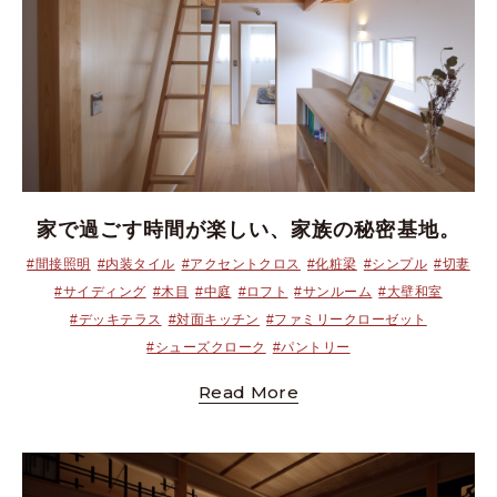
家で過ごす時間が楽しい、家族の秘密基地。
#間接照明
#内装タイル
#アクセントクロス
#化粧梁
#シンプル
#切妻
#サイディング
#木目
#中庭
#ロフト
#サンルーム
#大壁和室
#デッキテラス
#対面キッチン
#ファミリークローゼット
#シューズクローク
#パントリー
Read More