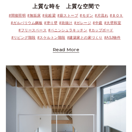
上質な時を 上質な空間で
#間接照明
#無垢床
#化粧梁
#薪ストーブ
#モダン
#片流れ
#ＢＯＸ
#ガルバリウム鋼板
#塗り壁
#吹抜け
#ガレージ
#中庭
#大壁和室
#フリースペース
#ペニンシュラキッチン
#カップボード
#リビング階段
#スケルトン階段
#建築家との家づくり
#ASJ物件
Read More