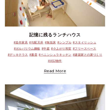
記憶に残るランチハウス
#造作家具
#勾配天井
#無垢床
#シンプル
#スタイリッシュ
#ガルバリウム鋼板
#中庭
#小上がり和室
#フリースペース
#デッキテラス
#書斎
#ペニンシュラキッチン
#建築家との家づくり
#ASJ物件
Read More