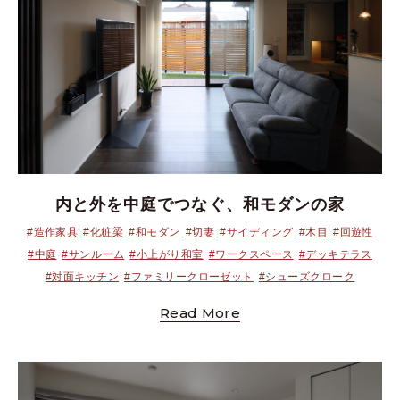
内と外を中庭でつなぐ、和モダンの家
#造作家具
#化粧梁
#和モダン
#切妻
#サイディング
#木目
#回遊性
#中庭
#サンルーム
#小上がり和室
#ワークスペース
#デッキテラス
#対面キッチン
#ファミリークローゼット
#シューズクローク
Read More