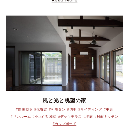
風と光と眺望の家
#間接照明
#化粧梁
#和モダン
#切妻
#サイディング
#中庭
#サンルーム
#小上がり和室
#デッキテラス
#坪庭
#対面キッチン
#カップボード