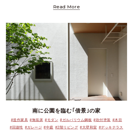
Read More
南に公園を臨む｢借景｣の家
#造作家具
#無垢床
#モダン
#ガルバリウム鋼板
#吹付塗装
#木目
#回遊性
#ガレージ
#中庭
#2階リビング
#大壁和室
#デッキテラス