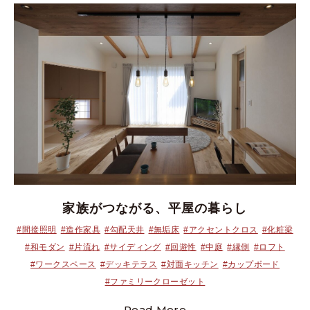
家族がつながる、平屋の暮らし
#間接照明
#造作家具
#勾配天井
#無垢床
#アクセントクロス
#化粧梁
#和モダン
#片流れ
#サイディング
#回遊性
#中庭
#縁側
#ロフト
#ワークスペース
#デッキテラス
#対面キッチン
#カップボード
#ファミリークローゼット
Read More