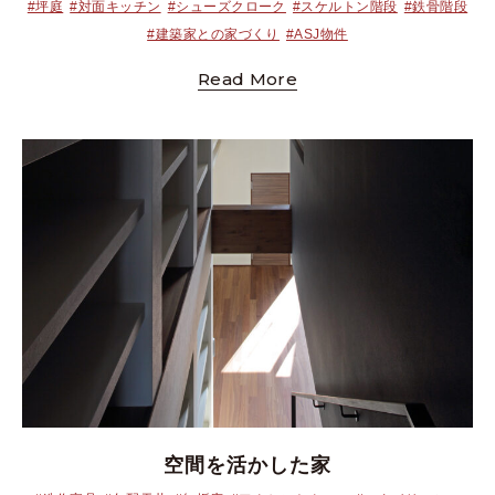
#坪庭
#対面キッチン
#シューズクローク
#スケルトン階段
#鉄骨階段
#建築家との家づくり
#ASJ物件
Read More
空間を活かした家