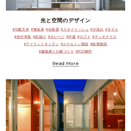
光と空間のデザイン
#勾配天井
#無垢床
#化粧梁
#スタイリッシュ
#片流れ
#ＢＯＸ
#吹付塗装
#吹抜け
#ガレージ
#中庭
#ロフト
#デッキテラス
#アイランドキッチン
#スケルトン階段
#鉄骨階段
#建築家との家づくり
#ASJ物件
Read More