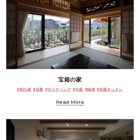
宝箱の家
#和の家
#切妻
#サイディング
#中庭
#縁側
#対面キッチン
Read More