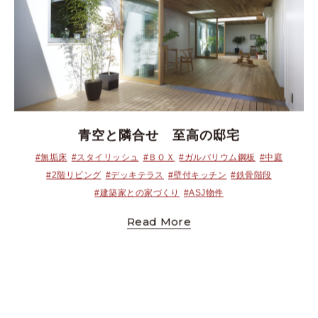
青空と隣合せ 至高の邸宅
#無垢床
#スタイリッシュ
#ＢＯＸ
#ガルバリウム鋼板
#中庭
#2階リビング
#デッキテラス
#壁付キッチン
#鉄骨階段
#建築家との家づくり
#ASJ物件
Read More