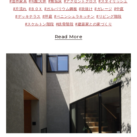
#造作家具
#勾配天井
#無垢床
#アクセントクロス
#スタイリッシュ
#片流れ
#ＢＯＸ
#ガルバリウム鋼板
#吹抜け
#ガレージ
#中庭
#デッキテラス
#坪庭
#ペニンシュラキッチン
#リビング階段
#スケルトン階段
#鉄骨階段
#建築家との家づくり
Read More