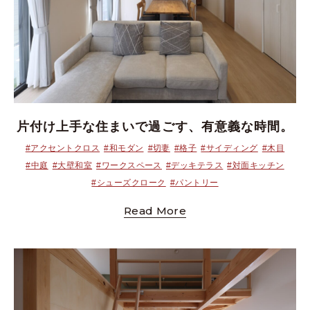
片付け上手な住まいで過ごす、有意義な時間。
#アクセントクロス
#和モダン
#切妻
#格子
#サイディング
#木目
#中庭
#大壁和室
#ワークスペース
#デッキテラス
#対面キッチン
#シューズクローク
#パントリー
Read More