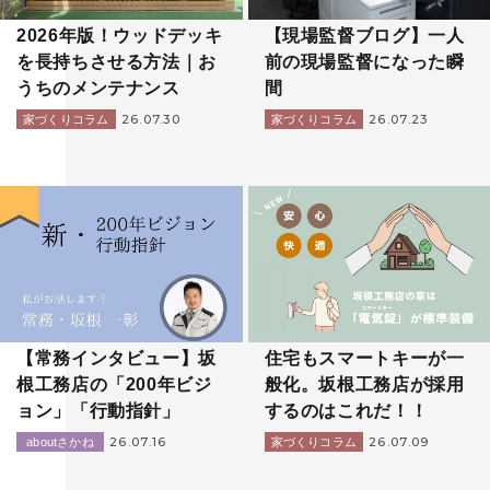
2026年版！ウッドデッキ
【現場監督ブログ】一人
を長持ちさせる方法｜お
前の現場監督になった瞬
うちのメンテナンス
間
26.07.30
26.07.23
家づくりコラム
家づくりコラム
【常務インタビュー】坂
住宅もスマートキーが一
根工務店の「200年ビジ
般化。坂根工務店が採用
ョン」「行動指針」
するのはこれだ！！
26.07.16
26.07.09
aboutさかね
家づくりコラム