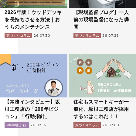
2026年版！ウッドデッキ
【現場監督ブログ】一人
を長持ちさせる方法｜お
前の現場監督になった瞬
うちのメンテナンス
間
26.07.30
26.07.23
家づくりコラム
家づくりコラム
【常務インタビュー】坂
住宅もスマートキーが一
根工務店の「200年ビジ
般化。坂根工務店が採用
ョン」「行動指針」
するのはこれだ！！
26.07.16
26.07.09
aboutさかね
家づくりコラム