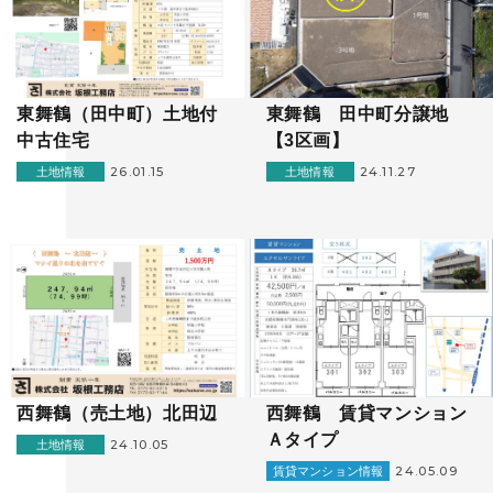
東舞鶴（田中町）土地付
東舞鶴 田中町分譲地
中古住宅
【3区画】
26.01.15
24.11.27
土地情報
土地情報
西舞鶴（売土地）北田辺
西舞鶴 賃貸マンション
Ａタイプ
24.10.05
土地情報
24.05.09
賃貸マンション情報