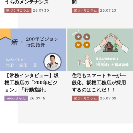
うちのメンテナンス
間
26.07.30
26.07.23
家づくりコラム
家づくりコラム
【常務インタビュー】坂
住宅もスマートキーが一
根工務店の「200年ビジ
般化。坂根工務店が採用
ョン」「行動指針」
するのはこれだ！！
26.07.16
26.07.09
aboutさかね
家づくりコラム