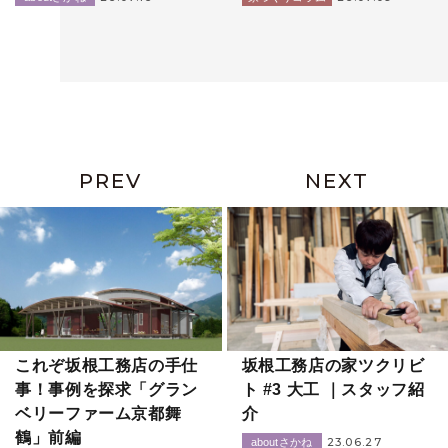
PREV
NEXT
これぞ坂根工務店の手仕
坂根工務店の家ツクリビ
事！事例を探求「グラン
ト #3 大工 ｜スタッフ紹
ベリーファーム京都舞
介
鶴」前編
23.06.27
aboutさかね