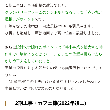
１期工事は、事務所棟の建設でした。
グランベリーファームのシンボルとなるような「赤い丸い
屋根」がポイント
です。
曲線をなした建物は、自然景観の中にも馴染みます。
水害にも配慮し、床は地面より高い位置に設計しました。
さらに
設計での隠れたポイントは「将来事業を拡大する時
にすぐに増築できるように！」と、窓の位置や構造にあら
かじめ工夫をしていたこと
。
事業の飛躍に対する私たちの想いも無事伝わったのでしょ
うか…
「(お施主様)この工夫には正直背中を押されましたね」と
事業拡大が2年後現実のものとなりました。
□ 2期工事・カフェ棟(2022年竣工)