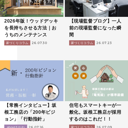
2026年版！ウッドデッキ
【現場監督ブログ】一人
を長持ちさせる方法｜お
前の現場監督になった瞬
うちのメンテナンス
間
26.07.30
26.07.23
家づくりコラム
家づくりコラム
【常務インタビュー】坂
住宅もスマートキーが一
根工務店の「200年ビジ
般化。坂根工務店が採用
ョン」「行動指針」
するのはこれだ！！
26.07.16
26.07.09
aboutさかね
家づくりコラム