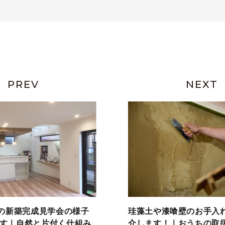
PREV
NEXT
催の新築完成見学会の様子
珪藻土や漆喰壁のお手入
す｜自然と片付く仕組み
介します！｜おうちの取