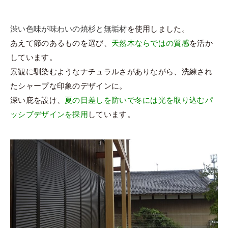
渋い色味が味わいの焼杉と無垢材
を使用しました。
あえて節のあるものを選び、
天然木ならではの質感
を活か
しています。
景観に馴染むようなナチュラルさがありながら、洗練され
たシャープな印象のデザインに。
深い庇を設け、
夏の日差しを防いで冬には光を取り込むパ
ッシブデザインを採用
しています。