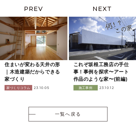
PREV
NEXT
住まいが変わる天井の形
これぞ坂根工務店の手仕
｜木造建築だからできる
事！事例を探求〜アート
家づくり
作品のような家〜(前編)
23.10.05
23.10.12
家づくりコラム
施工事例
一覧へ戻る