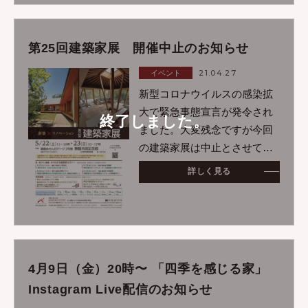
ージにてご希望の時間を
第25回建築家展 開催中止のお知らせ
21.04.27
イベント
新型コロナウイルスの感染拡
大で緊急事態宣言が発令され
終了しました。
ました。大変残念ですが今回
の建築家展は中止とさせてい
ただきます。一日も早く安心
詳しく見る
して開催できる日がくること
を願って、会社としても感染
拡大防止に努めて参ります。
4月9日（金）20時〜 「四季を感じる家」
Instagram Live配信のお知らせ