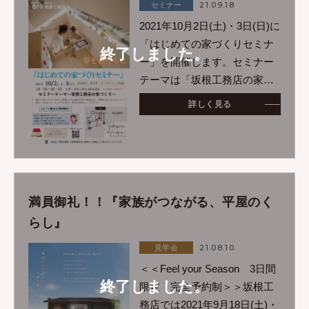
21.09.18
セミナー
2021年10月2日(土)・3日(日)に
「はじめての家づくりセミナ
終了しました。
ー」を開催します。セミナー
テーマは「坂根工務店の家づ
くり」ということで実際に坂
詳しく見る
根工務店で住宅を建てたお客
様の土地探しから完成までの
物語を写真を交えてゆっく
り、詳しくお話しさせ
満員御礼！！『家族がつながる、平屋のく
らし』
21.08.10
見学会
＜＜Feel your Season 3日間
終了しました。
限定 完全予約制＞＞坂根工
務店では2021年9月18日(土)・