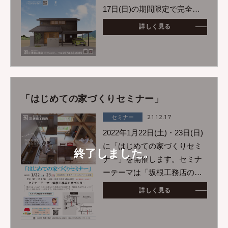
17日(日)の期間限定で完全予
約制の完成見学会を予定して
詳しく見る
おります。四季を感じ、自然
とともに暮らすことができる
おうちを体感してみませんか
^^
「はじめての家づくりセミナー」
21.12.17
セミナー
2022年1月22日(土)・23日(日)
に「はじめての家づくりセミ
終了しました。
ナー」を開催します。セミナ
ーテーマは「坂根工務店の家
づくり」ということで実際に
詳しく見る
坂根工務店で住宅を建てたお
客様の土地探しから完成まで
の物語を写真を交えてゆっく