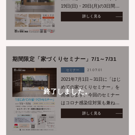
19日(日)・20日(月)の3日間を
期間限定の完全予約制で完成
詳しく見る
見学会を予定しております。
四季を感じ、自然とともに暮
らすことができるおう
期間限定「家づくりセミナー」7/1～7/31
21.07.01
セミナー
2021年7月1日～31日に「はじ
めての家づくりセミナー」を
終了しました。
開催します。今回のセミナー
はコロナ感染症対策も兼ねて
個別での案内とさせていただ
詳しく見る
きます。1か月の期間内にお好
きな時間でお受けいただけま
す。※予約フォームのメッセ