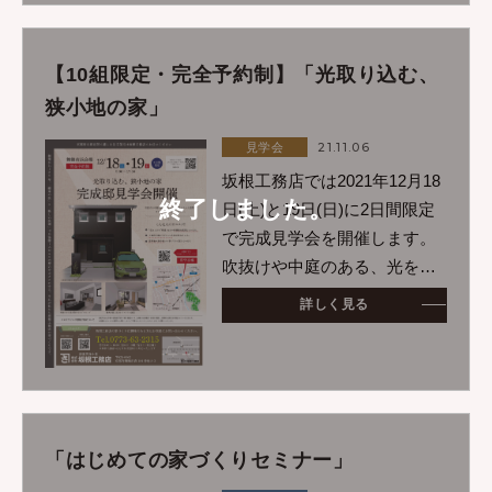
り、詳しくお話しさ
【10組限定・完全予約制】「光取り込む、
狭小地の家」
21.11.06
見学会
坂根工務店では2021年12月18
終了しました。
日(土)と19日(日)に2日間限定
で完成見学会を開催します。
吹抜けや中庭のある、光を上
手に取り入れた空間を体感し
詳しく見る
てみませんか♪＜こんな人にも
おすすめ＞「広さ」よりも
「駅近」などの利便性を重視
している人・土地
「はじめての家づくりセミナー」