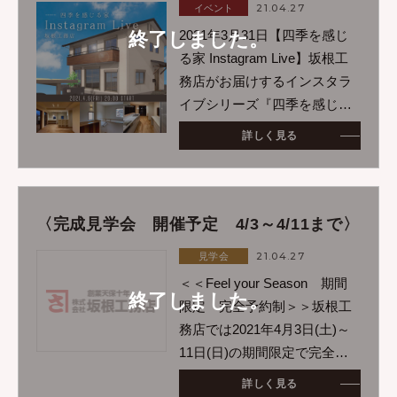
21.04.27
イベント
2021年3月31日【四季を感じ
終了しました。
る家 Instagram Live】坂根工
務店がお届けするインスタラ
イブシリーズ『四季を感じる
家』今回は、シンプルモダン
詳しく見る
の家をご紹介します♪京都北部
や福井県での上質な暮らしを
お考えの方はぜひライブにご
参加いた
〈完成見学会 開催予定 4/3～4/11まで〉
21.04.27
見学会
＜＜Feel your Season 期間
終了しました。
限定 完全予約制＞＞坂根工
務店では2021年4月3日(土)～
11日(日)の期間限定で完全予
約制の完成見学会を予定して
詳しく見る