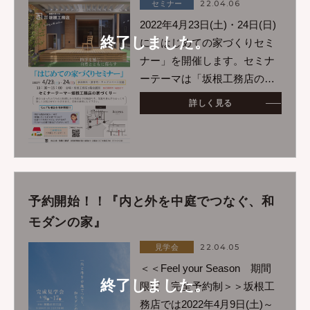
22.04.06
セミナー
2022年4月23日(土)・24日(日)
終了しました。
に「はじめての家づくりセミ
ナー」を開催します。セミナ
ーテーマは「坂根工務店の家
づくり」ということで実際に
詳しく見る
坂根工務店で住宅を建てたお
客様の土地探しから完成まで
の物語を写真を交えてゆっく
り、詳しくお話しさ
予約開始！！『内と外を中庭でつなぐ、和
モダンの家』
22.04.05
見学会
＜＜Feel your Season 期間
終了しました。
限定 完全予約制＞＞坂根工
務店では2022年4月9日(土)～