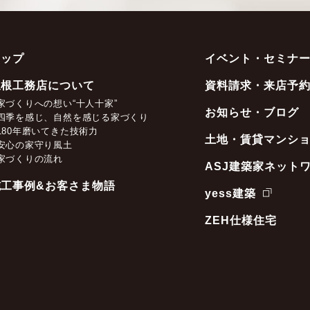
トップ
イベント・セミナ
坂根工務店について
資料請求・来店予
家づくりへの想い“十人十家”
お知らせ・ブログ
四季を感じ、自然を感じる家づくり
180年磨いてきた技術力
土地・賃貸マンシ
安心の家守り風土
家づくりの流れ
ASJ建築家ネット
施工事例&お客さま物語
yess建築
ZEH仕様住宅