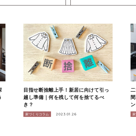
探
目指せ断捨離上手！新居に向けて引っ
二
う
越し準備｜何を残して何を捨てるべ
間
き？
ン
2023.01.26
家づくりコラム
家