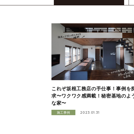
これぞ坂根工務店の手仕事！事例を
求〜ワクワク感満載！秘密基地のよ
な家〜
2023.01.31
施工事例