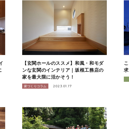
イ
【玄関ホールのススメ】和風・和モダ
こ
に
ンな玄関のインテリア｜坂根工務店の
求
家を最大限に活かそう！
2023.01.17
家づくりコラム