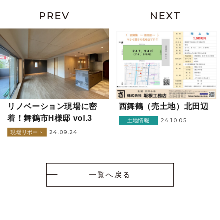
PREV
NEXT
リノベーション現場に密
西舞鶴（売土地）北田辺
着！舞鶴市H様邸 vol.3
24.10.05
土地情報
24.09.24
現場リポート
一覧へ戻る