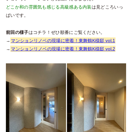
どこか和の雰囲気も感じる高級感ある内装
は見どころいっ
ぱいです。
前回の様子
はコチラ！ぜひ順番にご覧ください。
→
マンションリノベの現場に密着！東舞鶴K様邸 vol.1
→
マンションリノベの現場に密着！東舞鶴K様邸 vol.2