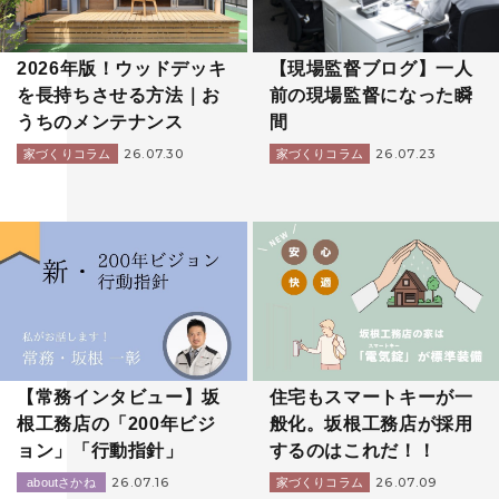
2026年版！ウッドデッキ
【現場監督ブログ】一人
を長持ちさせる方法｜お
前の現場監督になった瞬
うちのメンテナンス
間
26.07.30
26.07.23
家づくりコラム
家づくりコラム
【常務インタビュー】坂
住宅もスマートキーが一
根工務店の「200年ビジ
般化。坂根工務店が採用
ョン」「行動指針」
するのはこれだ！！
26.07.16
26.07.09
aboutさかね
家づくりコラム