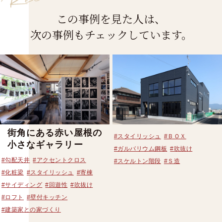
この事例を見た人は、
次の事例もチェックしています。
街角にある赤い屋根の
#スタイリッシュ
#ＢＯＸ
小さなギャラリー
#ガルバリウム鋼板
#吹抜け
#勾配天井
#アクセントクロス
#スケルトン階段
#Ｓ造
#化粧梁
#スタイリッシュ
#寄棟
#サイディング
#回遊性
#吹抜け
#ロフト
#壁付キッチン
#建築家との家づくり