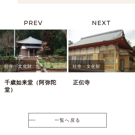
PREV
NEXT
社寺・文化財
社寺・文化財
千歳如来堂（阿弥陀
正伝寺
堂）
一覧へ戻る