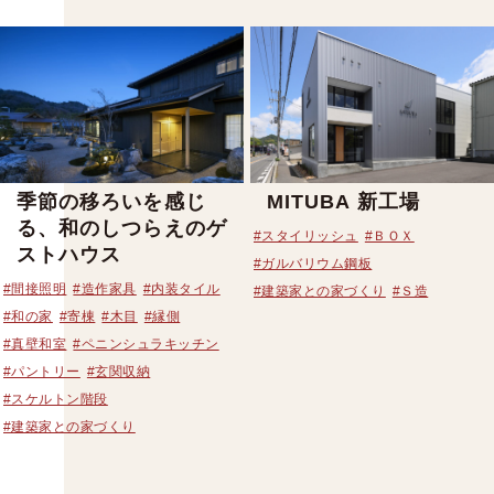
季節の移ろいを感じ
MITUBA 新工場
る、和のしつらえのゲ
#スタイリッシュ
#ＢＯＸ
ストハウス
#ガルバリウム鋼板
#間接照明
#造作家具
#内装タイル
#建築家との家づくり
#Ｓ造
#和の家
#寄棟
#木目
#縁側
#真壁和室
#ペニンシュラキッチン
#パントリー
#玄関収納
#スケルトン階段
#建築家との家づくり