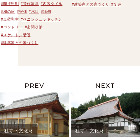
#間接照明
#造作家具
#内装タイル
#建築家との家づくり
#Ｓ造
#和の家
#寄棟
#木目
#縁側
#真壁和室
#ペニンシュラキッチン
#パントリー
#玄関収納
#スケルトン階段
#建築家との家づくり
PREV
NEXT
社寺・文化財
社寺・文化財