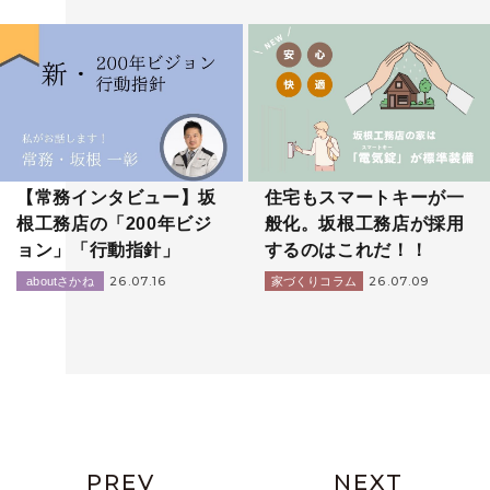
【常務インタビュー】坂
住宅もスマートキーが一
根工務店の「200年ビジ
般化。坂根工務店が採用
ョン」「行動指針」
するのはこれだ！！
26.07.16
26.07.09
aboutさかね
家づくりコラム
PREV
NEXT