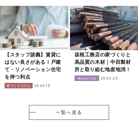
【スタッフ談義】賃貸に
坂根工務店の家づくりと
はない良さがある！戸建
高品質の木材｜中田製材
て・リノベーション住宅
所と取り組む地産地消！
を持つ利点
25.02.20
aboutさかね
25.02.13
家づくりコラム
一覧へ戻る