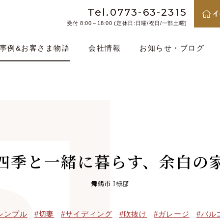
Tel.0773-63-2315
受付 8:00～18:00 (定休日:日曜/祝日/一部土曜)
事例&お客さま物語
会社情報
お知らせ・ブログ
四季と一緒に暮らす、余白の
舞鶴市 I様邸
シンプル
#切妻
#サイディング
#吹抜け
#ガレージ
#バル