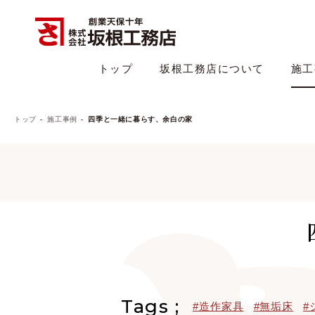
トップ
坂根工務店について
施工
トップ
施工事例
四季と一緒に暮らす、余白の家
Tags ;
#造作家具
#無垢床
#