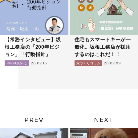
【常務インタビュー】坂
住宅もスマートキーが一
根工務店の「200年ビジ
般化。坂根工務店が採用
ョン」「行動指針」
するのはこれだ！！
26.07.16
26.07.09
aboutさかね
家づくりコラム
PREV
NEXT