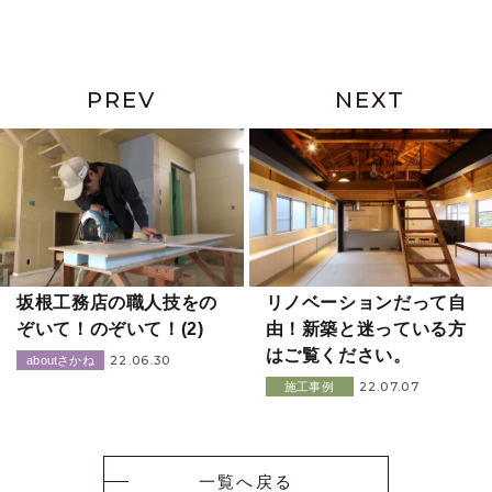
PREV
NEXT
坂根工務店の職人技をの
リノベーションだって自
ぞいて！のぞいて！(2)
由！新築と迷っている方
はご覧ください。
22.06.30
aboutさかね
22.07.07
施工事例
一覧へ戻る