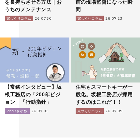
を長持ちさせる方法｜お
前の現場監督になった瞬
うちのメンテナンス
間
26.07.30
26.07.23
家づくりコラム
家づくりコラム
【常務インタビュー】坂
住宅もスマートキーが一
根工務店の「200年ビジ
般化。坂根工務店が採用
ョン」「行動指針」
するのはこれだ！！
26.07.16
26.07.09
aboutさかね
家づくりコラム